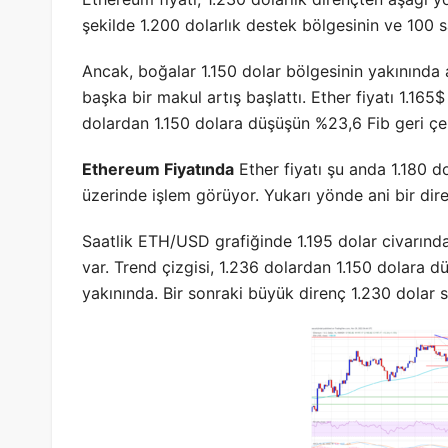
şekilde 1.200 dolarlık destek bölgesinin ve 100 sa
Ancak, boğalar 1.150 dolar bölgesinin yakınında ak
başka bir makul artış başlattı. Ether fiyatı 1.165
dolardan 1.150 dolara düşüşün %23,6 Fib geri çek
Ethereum Fiyatında
Ether fiyatı şu anda 1.180 do
üzerinde işlem görüyor. Yukarı yönde ani bir dire
Saatlik ETH/USD grafiğinde 1.195 dolar civarında
var. Trend çizgisi, 1.236 dolardan 1.150 dolara 
yakınında. Bir sonraki büyük direnç 1.230 dolar s