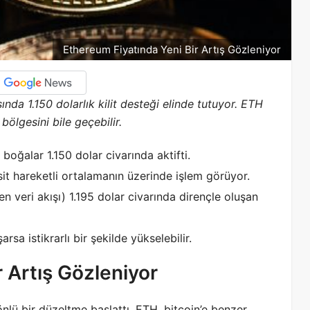
Ethereum Fiyatında Yeni Bir Artış Gözleniyor
nda 1.150 dolarlık kilit desteği elinde tutuyor. ETH
bölgesini bile geçebilir.
oğalar 1.150 dolar civarında aktifti.
sit hareketli ortalamanın üzerinde işlem görüyor.
 veri akışı) 1.195 dolar civarında dirençle oluşan
rsa istikrarlı bir şekilde yükselebilir.
 Artış Gözleniyor
önlü bir düzeltme başlattı. ETH, bitcoin’e benzer