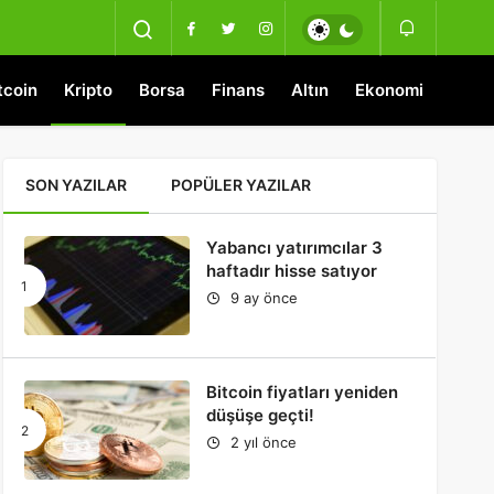
tcoin
Kripto
Borsa
Finans
Altın
Ekonomi
SON YAZILAR
POPÜLER YAZILAR
Yabancı yatırımcılar 3
haftadır hisse satıyor
9 ay önce
Bitcoin fiyatları yeniden
düşüşe geçti!
2 yıl önce