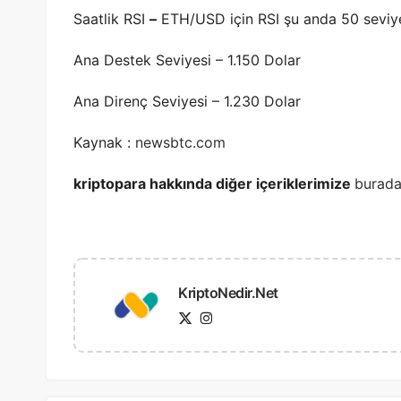
Saatlik RSI
–
ETH/USD için RSI şu anda 50 seviye
Ana Destek Seviyesi – 1.150 Dolar
Ana Direnç Seviyesi – 1.230 Dolar
Kaynak :
newsbtc.com
kriptopara hakkında diğer içeriklerimize
burad
KriptoNedir.Net