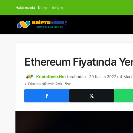
Hakkımzıda
Künye
İletişim
Ethereum Fiyatında Yeni
KriptoNedir.Net
tarafından
29 Kasım 2022
4 Mart
Okuma süresi: 2dk, 8sn