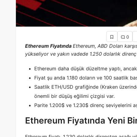
0
Ethereum Fiyatında
Ethereum, ABD Doları karşısı
yükseliyor ve yakın vadede 1.250 dolarlık direnç 
Ethereum daha düşük düzeltme yaptı, ancak b
Fiyat şu anda 1.180 doların ve 100 saatlik ba
Saatlik ETH/USD grafiğinde (Kraken üzerinden
önemli bir düşüş eğilimi çizgisi var.
Parite 1.200$ ve 1.230$ direnç seviyelerini aşa
Ethereum Fiyatında Yeni Bir
Ethereum fiyatı, 1.230 dolarlık dirençten aşağı y