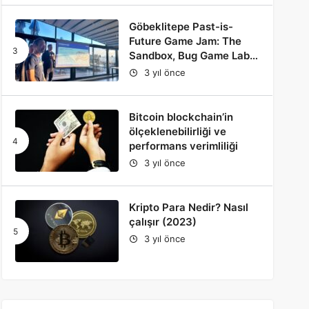
Göbeklitepe Past-is-
Future Game Jam: The
Sandbox, Bug Game Lab
ve Bahçeşehir
3 yıl önce
Üniversitesi İş Birliği
Bitcoin blockchain’in
ölçeklenebilirliği ve
performans verimliliği
3 yıl önce
Kripto Para Nedir? Nasıl
çalışır (2023)
3 yıl önce