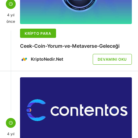
4 yıl
önce
KRIPTO PARA
Ceek-Coin-Yorum-ve-Metaverse-Geleceği
KriptoNedir.Net
DEVAMINI OKU
4 yıl