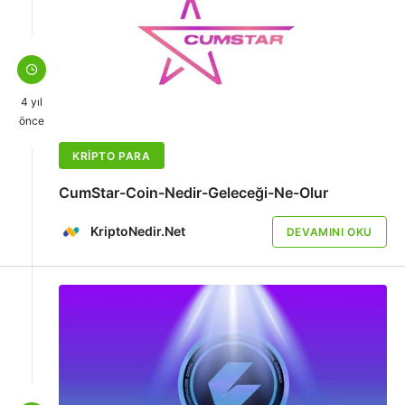
4 yıl
önce
KRIPTO PARA
CumStar-Coin-Nedir-Geleceği-Ne-Olur
KriptoNedir.Net
DEVAMINI OKU